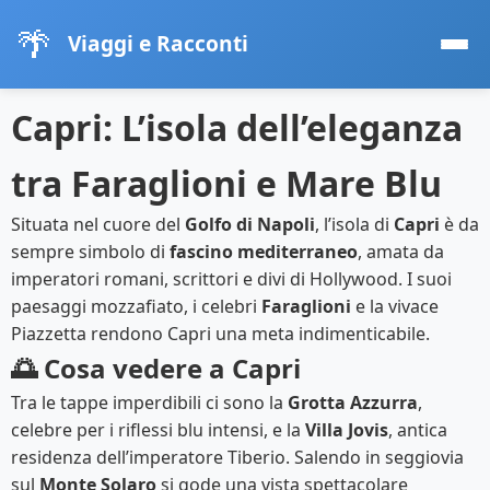
🌴
Viaggi e Racconti
Capri: L’isola dell’eleganza
tra Faraglioni e Mare Blu
Situata nel cuore del
Golfo di Napoli
, l’isola di
Capri
è da
sempre simbolo di
fascino mediterraneo
, amata da
imperatori romani, scrittori e divi di Hollywood. I suoi
paesaggi mozzafiato, i celebri
Faraglioni
e la vivace
Piazzetta rendono Capri una meta indimenticabile.
🌅 Cosa vedere a Capri
Tra le tappe imperdibili ci sono la
Grotta Azzurra
,
celebre per i riflessi blu intensi, e la
Villa Jovis
, antica
residenza dell’imperatore Tiberio. Salendo in seggiovia
sul
Monte Solaro
si gode una vista spettacolare