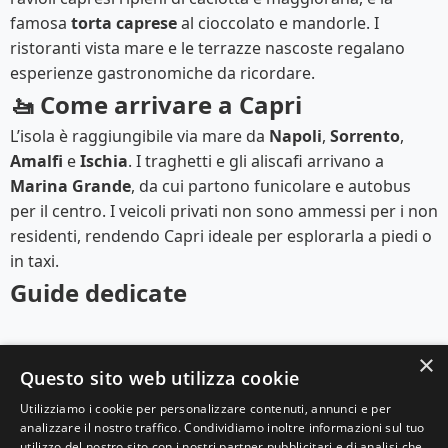
famosa
torta caprese
al cioccolato e mandorle. I
ristoranti vista mare e le terrazze nascoste regalano
esperienze gastronomiche da ricordare.
🚤 Come arrivare a Capri
L’isola è raggiungibile via mare da
Napoli
,
Sorrento
,
Amalfi
e
Ischia
. I traghetti e gli aliscafi arrivano a
Marina Grande
, da cui partono funicolare e autobus
per il centro. I veicoli privati non sono ammessi per i non
residenti, rendendo Capri ideale per esplorarla a piedi o
in taxi.
Guide dedicate
×
Questo sito web utilizza cookie
Utilizziamo i cookie per personalizzare contenuti, annunci e per
analizzare il nostro traffico. Condividiamo inoltre informazioni sul tuo
© 2025 Viaggi e Racconti. Tutti i diritti riservati.
utilizzo del nostro sito con i nostri partner pubblicitari e di analisi che