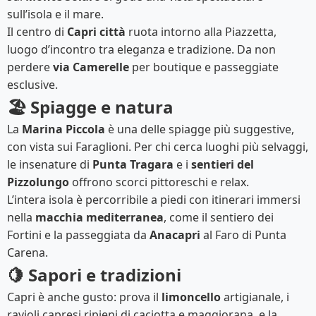
sull’isola e il mare.
Il centro di
Capri città
ruota intorno alla Piazzetta,
luogo d’incontro tra eleganza e tradizione. Da non
perdere
via Camerelle
per boutique e passeggiate
esclusive.
🏖️ Spiagge e natura
La
Marina Piccola
è una delle spiagge più suggestive,
con vista sui Faraglioni. Per chi cerca luoghi più selvaggi,
le insenature di
Punta Tragara
e i
sentieri del
Pizzolungo
offrono scorci pittoreschi e relax.
L’intera isola è percorribile a piedi con itinerari immersi
nella
macchia mediterranea
, come il sentiero dei
Fortini e la passeggiata da
Anacapri
al Faro di Punta
Carena.
🍋 Sapori e tradizioni
Capri è anche gusto: prova il
limoncello
artigianale, i
ravioli capresi ripieni di caciotta e maggiorana, e la