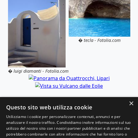
� tecla - Fotolia.com
� luigi diamanti - Fotolia.com
×
Questo sito web utilizza cookie
Utilizziamo i cookie per personalizzare contenuti, annunci e per
analizzare il nostro traffico. Condividiamo inoltre informazioni sul tuo
© 2025 Viaggi e Racconti. Tutti i diritti riservati.
utilizzo del nostro sito con i nostri partner pubblicitari e di analisi che
potrebbero combinarle con altre informazioni che hai fornito loro o
Scopri il mondo con le nostre guide di viaggio