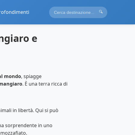
rofondimenti
🔍
ngiaro e
 al mondo
, spiagge
imangiaro
. È una terra ricca di
imali in libertà. Qui si può
na sorprendente in uno
i mozzafiato.