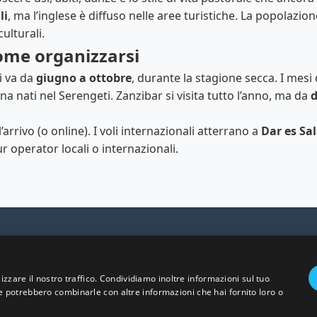
li
, ma l’inglese è diffuso nelle aree turistiche. La popolazio
ulturali.
ome organizzarsi
i va da
giugno a ottobre
, durante la stagione secca. I mesi
ena nati nel Serengeti. Zanzibar si visita tutto l’anno, ma da
d
’arrivo (o online). I voli internazionali atterrano a
Dar es Sa
r operator locali o internazionali.
© 2025 Viaggi e Racconti. Tutti i diritti riservati.
i il mondo con le nostre guide di viaggio complete e aggio
izzare il nostro traffico. Condividiamo inoltre informazioni sul tuo
 che potrebbero combinarle con altre informazioni che hai fornito loro o
🤖 Chiedi all'AI