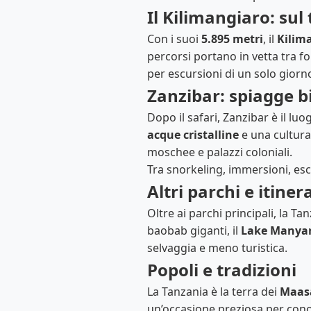
Il Kilimangiaro: sul 
Con i suoi
5.895 metri
, il
Kilim
percorsi portano in vetta tra fore
per escursioni di un solo giorn
Zanzibar: spiagge b
Dopo il safari, Zanzibar è il luog
acque cristalline
e una cultura 
moschee e palazzi coloniali.
Tra snorkeling, immersioni, esc
Altri parchi e itiner
Oltre ai parchi principali, la Ta
baobab giganti, il
Lake Manya
selvaggia e meno turistica.
Popoli e tradizioni
La Tanzania è la terra dei
Maas
un’occasione preziosa per conosc