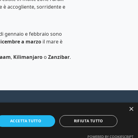
ne è accogliente, sorridente e
 di gennaio e febbraio sono
icembre a marzo
il mare è
laam
,
Kilimanjaro
o
Zanzibar
.
×
rnate.
ACCETTA TUTTO
RIFIUTA TUTTO
POWERED BY COOKIESCRIPT