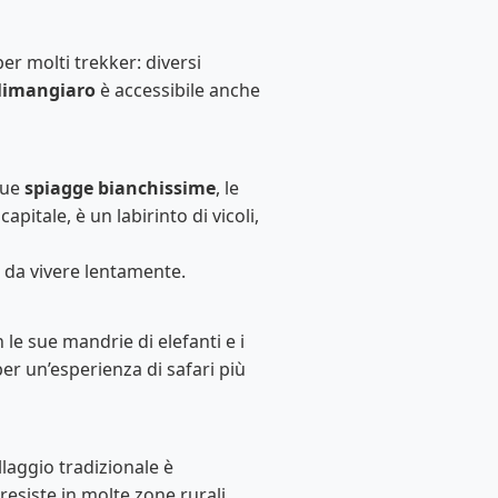
per molti trekker: diversi
ilimangiaro
è accessibile anche
sue
spiagge bianchissime
, le
a capitale, è un labirinto di vicoli,
o da vivere lentamente.
 le sue mandrie di elefanti e i
er un’esperienza di safari più
llaggio tradizionale è
resiste in molte zone rurali.