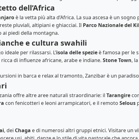
tetto dell’Africa
anjaro
è la vetta più alta d’Africa. La sua ascesa è un sogno 
ste pluviali, altipiani e ghiacciai. Il
Parco Nazionale del K
o ai piedi della montagna.
ianche e cultura swahili
o ideale per rilassarsi. L’
isola delle spezie
è famosa per le 
ricca di influenze africane, arabe e indiane.
Stone Town
, l
ursioni in barca e relax al tramonto, Zanzibar è un paradis
ari
nzania offre altre aree naturali straordinarie: il
Tarangire
con
ra
con fenicotteri e leoni arrampicatori, e il remoto
Selous
p
ai
, dei
Chaga
e di numerosi altri gruppi etnici. Visitare un vi
ere usi, abiti, danze e lo stile di vita pastorale che ancora 