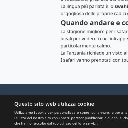
La lingua più parlata è lo
swahi
orgogliosa delle proprie radici c
Quando andare e c
La stagione migliore per i safar
ideali per vedere i cuccioli app
particolarmente calmo.
La Tanzania richiede un visto all
I safari vanno prenotati con tou
Questo sito web utilizza cookie
Scopr
Utilizziamo i cookie per personalizzare contenuti, annunci e per anal
utilizzo del nostro sito con i nostri partner pubblicitari e di analisi
che hanno raccolto dal tuo utilizzo dei loro servizi.