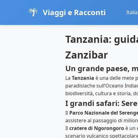
🌴
Viaggi e Racconti
Italia
Tanzania: guid
Zanzibar
Un grande paese, mi
La
Tanzania
è una delle mete p
paradisiache sull’Oceano Indian
biodiversità, cultura e storia, 
I grandi safari: Se
Il
Parco Nazionale del Serenge
assistere al passaggio di milioni
Il
cratere di Ngorongoro
è un 
scenario vulcanico spettacolare