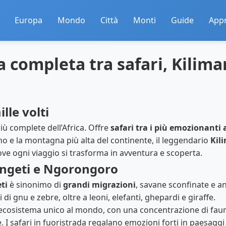
Europa
Mondo
Città
Monti
Guide
App
a completa tra safari, Kilima
lle volti
iù complete dell’Africa. Offre
safari tra i più emozionanti
o e la montagna più alta del continente, il leggendario
Kil
dove ogni viaggio si trasforma in avventura e scoperta.
rengeti e Ngorongoro
ti
è sinonimo di
grandi migrazioni
, savane sconfinate e an
 di gnu e zebre, oltre a leoni, elefanti, ghepardi e giraffe.
ecosistema unico al mondo, con una concentrazione di fau
. I safari in fuoristrada regalano emozioni forti in paesagg