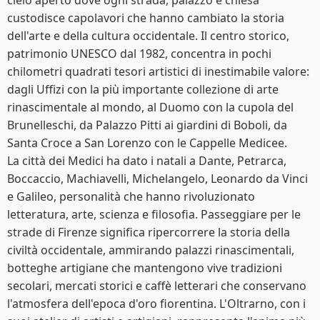
cielo aperto dove ogni strada, palazzo e chiesa
custodisce capolavori che hanno cambiato la storia
dell'arte e della cultura occidentale. Il centro storico,
patrimonio UNESCO dal 1982, concentra in pochi
chilometri quadrati tesori artistici di inestimabile valore:
dagli Uffizi con la più importante collezione di arte
rinascimentale al mondo, al Duomo con la cupola del
Brunelleschi, da Palazzo Pitti ai giardini di Boboli, da
Santa Croce a San Lorenzo con le Cappelle Medicee.
La città dei Medici ha dato i natali a Dante, Petrarca,
Boccaccio, Machiavelli, Michelangelo, Leonardo da Vinci
e Galileo, personalità che hanno rivoluzionato
letteratura, arte, scienza e filosofia. Passeggiare per le
strade di Firenze significa ripercorrere la storia della
civiltà occidentale, ammirando palazzi rinascimentali,
botteghe artigiane che mantengono vive tradizioni
secolari, mercati storici e caffè letterari che conservano
l'atmosfera dell'epoca d'oro fiorentina. L'Oltrarno, con i