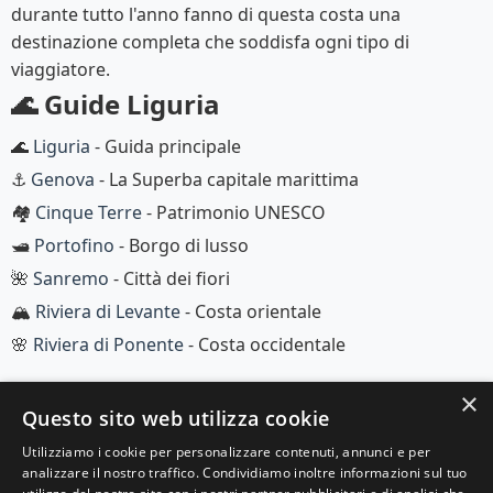
durante tutto l'anno fanno di questa costa una
destinazione completa che soddisfa ogni tipo di
viaggiatore.
🌊 Guide Liguria
🌊
Liguria
- Guida principale
⚓
Genova
- La Superba capitale marittima
🏘️
Cinque Terre
- Patrimonio UNESCO
🛥️
Portofino
- Borgo di lusso
🌺
Sanremo
- Città dei fiori
🏔️
Riviera di Levante
- Costa orientale
🌸
Riviera di Ponente
- Costa occidentale
×
Questo sito web utilizza cookie
Utilizziamo i cookie per personalizzare contenuti, annunci e per
analizzare il nostro traffico. Condividiamo inoltre informazioni sul tuo
© 2025 Viaggi e Racconti. Tutti i diritti riservati.