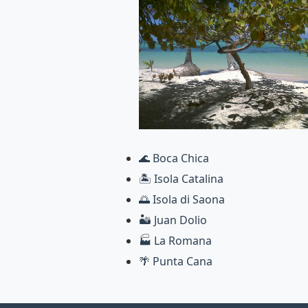
🌊 Boca Chica
🏝️ Isola Catalina
🌅 Isola di Saona
🏜️ Juan Dolio
🏭 La Romana
🌴 Punta Cana