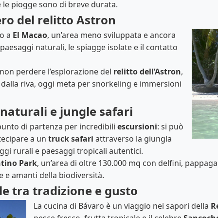
e le piogge sono di breve durata.
ero del relitto Astron
no a
El Macao
, un’area meno sviluppata e ancora
paesaggi naturali, le spiagge isolate e il contatto
a non perdere l’esplorazione del
relitto dell’Astron
,
dalla riva, oggi meta per snorkeling e immersioni
 naturali e jungle safari
punto di partenza per incredibili
escursioni
: si può
tecipare a un
truck safari
attraverso la giungla
ggi rurali e paesaggi tropicali autentici.
tino Park
, un’area di oltre 130.000 mq con delfini, pappagall
e e amanti della biodiversità.
le tra tradizione e gusto
La cucina di Bávaro è un viaggio nei sapori della
R