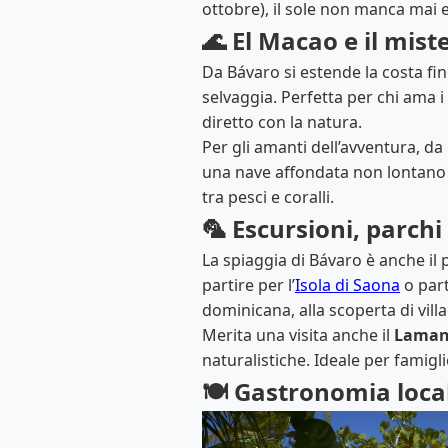
ottobre), il sole non manca mai 
🌊 El Macao e il mist
Da Bávaro si estende la costa fi
selvaggia. Perfetta per chi ama i 
diretto con la natura.
Per gli amanti dell’avventura, d
una nave affondata non lontano 
tra pesci e coralli.
🦜 Escursioni, parchi
La spiaggia di Bávaro è anche il 
partire per l’
Isola di Saona
o par
dominicana, alla scoperta di villa
Merita una visita anche il
Laman
naturalistiche. Ideale per famigli
🍽️ Gastronomia loca