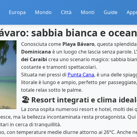
Europa
Mondo
Città
Monti
Guide
App
Bávaro: sabbia bianca e ocean
Conosciuta come
Playa Bávaro
, questa splendida
Dominicana
è un luogo che lascia senza parole. L’
dei Caraibi
crea uno scenario magico: sabbia bian
costante e tramonti spettacolari.
Situata nei pressi di
Punta Cana
, è una delle spiag
litorale è lungo e ampio, perfetto per passeggiate,
totale relax sotto le palme.
🏖️ Resort integrati e clima idea
La zona ospita numerosi resort e hotel, molti dei 
esce, ma la bellezza incontaminata resta protagonista. Qui s
tari in cerca di tranquillità.
anno, con temperature medie diurne attorno ai 26°C. Anche n