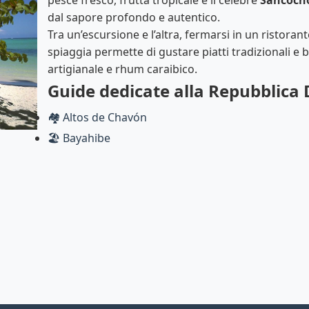
pesce fresco, frutta tropicale e il celebre
Sancoch
dal sapore profondo e autentico.
Tra un’escursione e l’altra, fermarsi in un ristorant
spiaggia permette di gustare piatti tradizionali e
artigianale e rhum caraibico.
Guide dedicate alla Repubblica
🏘️ Altos de Chavón
🏖️ Bayahibe