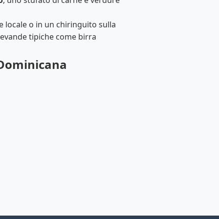
o
, uno stufato di carne e verdure
e locale o in un chiringuito sulla
 bevande tipiche come birra
 Dominicana